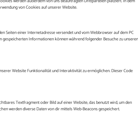
ookies werden außerdem von uns beauftragten Drittparteien platziert. In dem
erwendung von Cookies auf unserer Website.
it den Seiten einer Internetadresse versendet und vom Webbrowser auf dem PC
in gespeicherten Informationen können während folgender Besuche zu unsere
nserer Website Funktionalität und Interaktivität zu ermöglichen. Dieser Code
ichtbares Textfragment oder Bild auf einer Website, das benutzt wird, um den
chen werden diverse Daten von dir mittels Web-Beacons gespeichert.